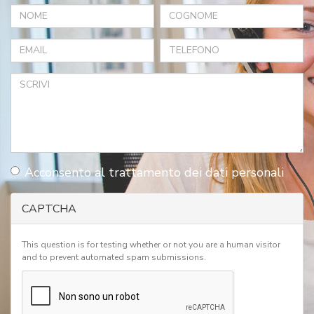
Nome
Cognome
*
*
Email
Telefono
*
*
Scrivi
Acconsento al
trattamento dei dati personali
*
Acconsento
CAPTCHA
al
trattamento
This question is for testing whether or not you are a human visitor
dei
and to prevent automated spam submissions.
dati
personali
*