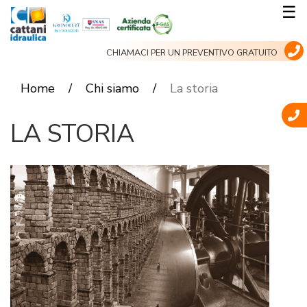
Salta
☰
al
contenuto
CHIAMACI PER UN PREVENTIVO GRATUITO
principale
Home
Chi siamo
La storia
LA STORIA